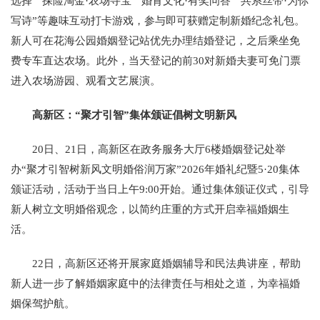
选择”“探险淘金·农场寻宝”“婚育文化·有奖问答”“共系丝带·为你
写诗”等趣味互动打卡游戏，参与即可获赠定制新婚纪念礼包。
新人可在花海公园婚姻登记站优先办理结婚登记，之后乘坐免
费专车直达农场。此外，当天登记的前30对新婚夫妻可免门票
进入农场游园、观看文艺展演。
高新区：“聚才引智”集体颁证倡树文明新风
20日、21日，高新区在政务服务大厅6楼婚姻登记处举
办“聚才引智树新风文明婚俗润万家”2026年婚礼纪暨5·20集体
颁证活动，活动于当日上午9:00开始。通过集体颁证仪式，引导
新人树立文明婚俗观念，以简约庄重的方式开启幸福婚姻生
活。
22日，高新区还将开展家庭婚姻辅导和民法典讲座，帮助
新人进一步了解婚姻家庭中的法律责任与相处之道，为幸福婚
姻保驾护航。