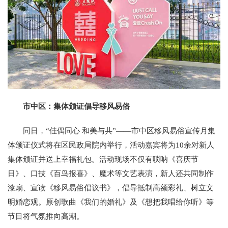
市中区：集体颁证倡导移风易俗
同日，“佳偶同心 和美与共”——市中区移风易俗宣传月集
体颁证仪式将在区民政局院内举行，活动嘉宾将为10余对新人
集体颁证并送上幸福礼包。活动现场不仅有唢呐《喜庆节
日》、口技《百鸟报喜》、魔术等文艺表演，新人还共同制作
漆扇、宣读《移风易俗倡议书》，倡导抵制高额彩礼、树立文
明婚恋观。原创歌曲《我们的婚礼》及《想把我唱给你听》等
节目将气氛推向高潮。