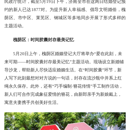
民政厅统计，截至5月19日下午，济南全市在这两日结婚登记预
约的新人已达1877对。为提升新人幸福感、倡导文明婚俗，槐
荫区、市中区、莱芜区、钢城区等多地同步开展了形式多样的
主题活动。
槐荫区：时间胶囊封存最美记忆
5月20日上午，槐荫区婚姻登记大厅将举办“爱在此刻，未
来可期——时间胶囊封存最美记忆”主题活动。现场设立新婚辅
导沙龙，帮助新人尽快适应婚姻生活。在“时间胶囊”环节，新
人写下此刻最想对对方说的一句话，封存在流沙瓶中并系上红
绳永久保存。此外，还有“巧手编制·簪花传情”手工制作活动，
新人们可合作完成象征爱情的簪花，由新郎亲手为新娘戴上，
寓意夫妻携手共创美好生活。