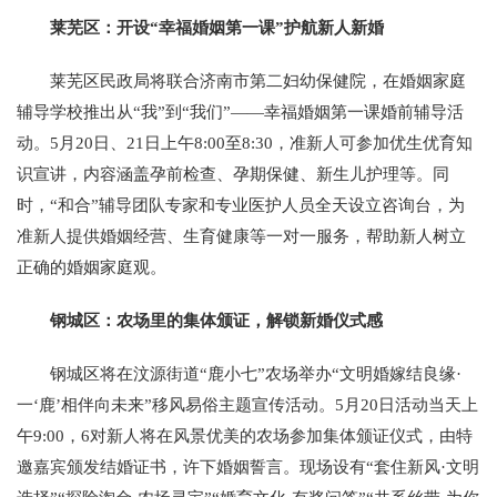
莱芜区：开设“幸福婚姻第一课”护航新人新婚
莱芜区民政局将联合济南市第二妇幼保健院，在婚姻家庭
辅导学校推出从“我”到“我们”——幸福婚姻第一课婚前辅导活
动。5月20日、21日上午8:00至8:30，准新人可参加优生优育知
识宣讲，内容涵盖孕前检查、孕期保健、新生儿护理等。同
时，“和合”辅导团队专家和专业医护人员全天设立咨询台，为
准新人提供婚姻经营、生育健康等一对一服务，帮助新人树立
正确的婚姻家庭观。
钢城区：农场里的集体颁证，解锁新婚仪式感
钢城区将在汶源街道“鹿小七”农场举办“文明婚嫁结良缘·
一‘鹿’相伴向未来”移风易俗主题宣传活动。5月20日活动当天上
午9:00，6对新人将在风景优美的农场参加集体颁证仪式，由特
邀嘉宾颁发结婚证书，许下婚姻誓言。现场设有“套住新风·文明