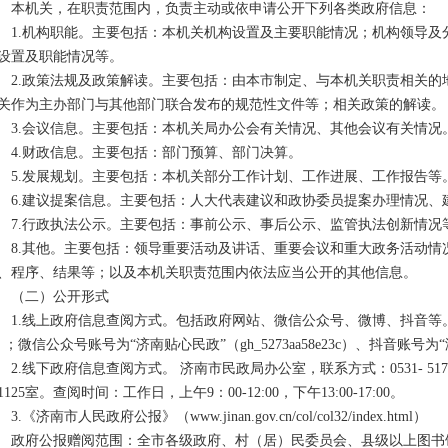
本机关，在职责范围内，负责主动或依申请公开下列各类政府信息：
1.机构职能。主要包括：本机关机构设置及主要职能情况；机构领导
设置及职能情况等。
2.政策法规及政策解读。主要包括：由本市制定、与本机关职责相关
关作为主办部门与其他部门联合发布的规范性文件等；相关政策的解读。
3.会议信息。主要包括：本机关局办公会有关情况、其他会议有关情况
4.财政信息。主要包括：部门预算、部门决算。
5.发展规划。主要包括：本机关部分工作计划、工作进展、工作报告等
6.建议提案信息。主要包括：人大代表建议和政协委员提案办理情况、
7.行政执法公示。主要包括：事前公示、事后公示、监管执法创新情况
8.其他。主要包括：领导重要活动及讲话、重要会议和重大政务活动
、程序、结果等；以及本机关职责范围内依法应当公开的其他信息。
（二）公开形式
1.线上政府信息查阅方式。包括政府网站、微信公众号、微博、抖音等
）；微信公众号账号为“济南贴心民政”（gh_5273aa58e23c）、抖音账号
2.线下政府信息查阅方式。 济南市民政局办公室，联系方式：0531- 51
1125室。查阅时间：工作日，上午9：00-12:00，下午13:00-17:00。
3.《济南市人民政府公报》（
www.jinan.gov.cn/col/col32/index.html
）
政府公报赠阅范围：全市各级政府、村（居）民委员会、县级以上图书