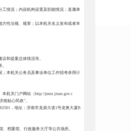
及分工情况；内设机构设置及职能情况；直属单
的地方性法规、规章；以本机关名义发布或者本
。
。
建议和提案总体情况等。
等。
情况；本机关公务员及事业单位工作招考录用计
。本机关门户网站（
http://jnmz.jinan.gov.c
为“济南贴心民政”。
702501，地址：济南市龙鼎大道1号龙奥大厦B
馆、档案馆、行政服务大厅等公共场所。