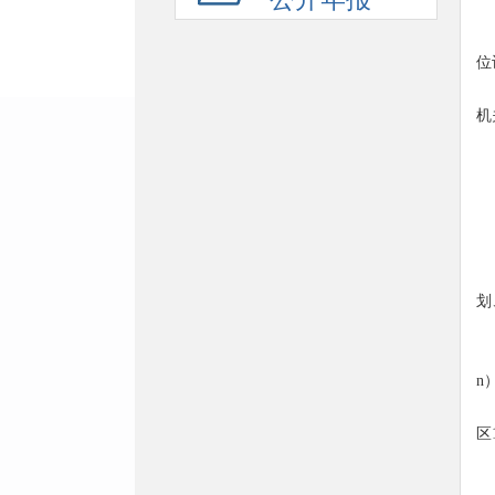
位
机
划
n
区