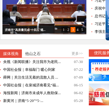
习近平出
庆祝中国
总书记的人
习近平
1
2
3
4
5
济南市“高质量完成‘十四五’规...
李强主持
泉心为老 情暖乡村｜2026济...
“项目赋能惠民生”市民政局专场...
济南市“泉城消费提升在行动”主...
2025济南银发经济高质量发展...
便民服
媒体视角
他山之石
更多>>
央视《新闻联播》关注我市为老民...
07-30
中国社会报｜幸福敲门 暖心到家
07-22
舜网｜关注生活无着的流散人员 ...
07-09
中国社会报｜在泉城济南看见“福...
06-15
海报新闻｜济南市未成年人救助保...
06-02
新黄河｜济南“5·20”“5·...
05-20