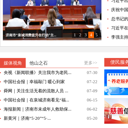
习近平出
庆祝中国
总书记的人
习近平
1
2
3
4
5
济南市“泉城消费提升在行动”主...
李强主持
泉心为老 情暖乡村｜2026济...
“项目赋能惠民生”市民政局专场...
济南市“高质量完成‘十四五’规...
2025济南银发经济高质量发展...
便民服
媒体视角
他山之石
更多>>
央视《新闻联播》关注我市为老民...
07-30
中国社会报｜幸福敲门 暖心到家
07-22
舜网｜关注生活无着的流散人员 ...
07-09
中国社会报｜在泉城济南看见“福...
06-15
海报新闻｜济南市未成年人救助保...
06-02
新黄河｜济南“5·20”“5·...
05-20