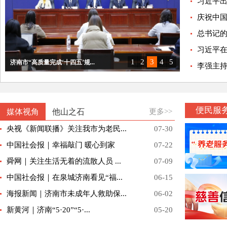
习近平出
庆祝中国
总书记的人
习近平
1
2
3
4
5
济南市“泉城消费提升在行动”主...
李强主持
济南市“高质量完成‘十四五’规...
泉心为老 情暖乡村｜2026济...
“项目赋能惠民生”市民政局专场...
2025济南银发经济高质量发展...
便民服
媒体视角
他山之石
更多>>
央视《新闻联播》关注我市为老民...
07-30
中国社会报｜幸福敲门 暖心到家
07-22
舜网｜关注生活无着的流散人员 ...
07-09
中国社会报｜在泉城济南看见“福...
06-15
海报新闻｜济南市未成年人救助保...
06-02
新黄河｜济南“5·20”“5·...
05-20