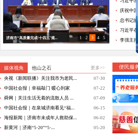
习近平出
庆祝中国
总书记的人
习近平
1
2
3
4
5
李强主持
济南市“高质量完成‘十四五’规...
济南市“泉城消费提升在行动”主...
泉心为老 情暖乡村｜2026济...
“项目赋能惠民生”市民政局专场...
2025济南银发经济高质量发展...
便民服
媒体视角
他山之石
更多>>
央视《新闻联播》关注我市为老民...
07-30
中国社会报｜幸福敲门 暖心到家
07-22
舜网｜关注生活无着的流散人员 ...
07-09
中国社会报｜在泉城济南看见“福...
06-15
海报新闻｜济南市未成年人救助保...
06-02
新黄河｜济南“5·20”“5·...
05-20