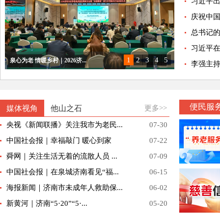
习近平出
庆祝中国
总书记的人
习近平
1
2
3
4
5
泉心为老 情暖乡村｜2026济...
李强主持
“项目赋能惠民生”市民政局专场...
济南市“高质量完成‘十四五’规...
济南市“泉城消费提升在行动”主...
2025济南银发经济高质量发展...
便民服
媒体视角
他山之石
更多>>
央视《新闻联播》关注我市为老民...
07-30
中国社会报｜幸福敲门 暖心到家
07-22
舜网｜关注生活无着的流散人员 ...
07-09
中国社会报｜在泉城济南看见“福...
06-15
海报新闻｜济南市未成年人救助保...
06-02
新黄河｜济南“5·20”“5·...
05-20